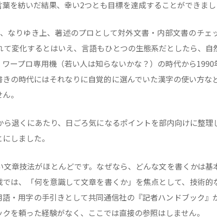
言葉を紡いだ結果、幸い2つとも目標を達成することができまし
がら、なりゆき上、著述のプロとして対外文書・内部文書のチェ
れて変化するとはいえ、言語もひとつの生態系だとしたら、自然
ワープロ専用機（若い人は知らないかな？）の時代から199
書きの時代にはそれなりに自覚的に選んでいた漢字の使い方など
せん。
線から退くにあたり、日ごろ気になるポイントを部内向けに整理
とにしました。
い文章技法がほとんどです。なぜなら、どんな文を書くかは基
載では、「何を意識して文章を書くか」を焦点として、技術的
用語・用字の手引きとして共同通信社の『記者ハンドブック』が
ックを頼った経験がなく、ここでは直接の参照はしません。