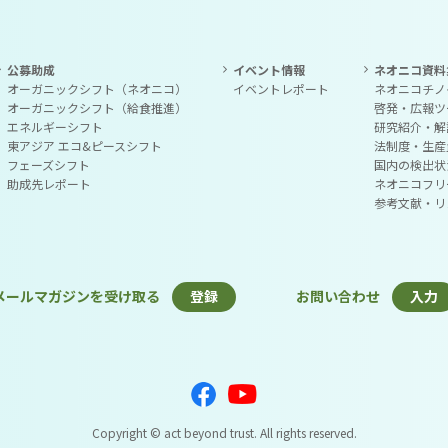
公募助成
イベント情報
ネオニコ資料
オーガニックシフト（ネオニコ）
イベントレポート
ネオニコチノ
オーガニックシフト（給食推進）
啓発・広報ツ
エネルギーシフト
研究紹介・解
東アジア エコ&ピースシフト
法制度・生産
フェーズシフト
国内の検出状
助成先レポート
ネオニコフリ
参考文献・リ
メールマガジンを受け取る
登録
お問い合わせ
入力
Copyright
© act beyond trust. All rights reserved.