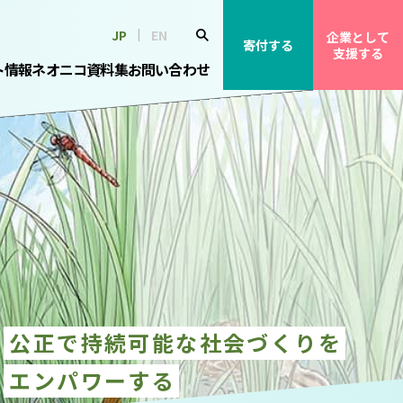
JP
EN
企業として
寄付する
支援する
ト情報
ネオニコ資料集
お問い合わせ
公正で持続可能な社会づくりを
エンパワーする