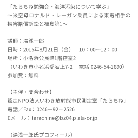
「たらちね勉強会・海洋汚染について学ぶ」
～米空母ロナルド・レーガン乗員による東電相手の
損害賠償訴訟と福島第1～
講師：湯浅一郎
日時：2015年8月21日（金） 10：00～12：00
場所：小名浜公民館1階控室2
（いわき市小名浜愛宕上7-2 電話 0246-54-1890）
参加費：無料
【主催・問合わせ】
認定NPO法人いわき放射能市民測定室「たらちね」
電話／Fax：0246ー92－2526
Eメール：tarachine@bz04.plala-or.jp
（湯浅一郎氏プロフィール）