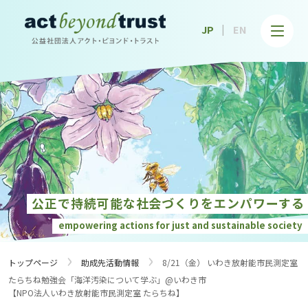
公益社団法人アクト・ビヨンド・トラスト
JP
EN
公正で持続可能な社会づくりを
エンパワーする
empowering actions for just and
sustainable society
›
›
トップページ
助成先活動情報
8/21（金） いわき放射能市民測定室
たらちね勉強会「海洋汚染について学ぶ」@いわき市
【NPO法人いわき放射能市民測定室 たらちね】