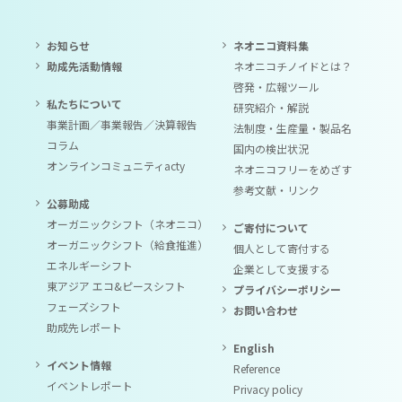
お知らせ
ネオニコ資料集
助成先活動情報
ネオニコチノイドとは？
啓発・広報ツール
私たちについて
研究紹介・解説
事業計画／事業報告／決算報告
法制度・生産量・製品名
コラム
国内の検出状況
オンラインコミュニティacty
ネオニコフリーをめざす
参考文献・リンク
公募助成
オーガニックシフト（ネオニコ）
ご寄付について
オーガニックシフト（給食推進）
個人として寄付する
エネルギーシフト
企業として支援する
東アジア エコ&ピースシフト
プライバシーポリシー
フェーズシフト
お問い合わせ
助成先レポート
English
イベント情報
Reference
イベントレポート
Privacy policy