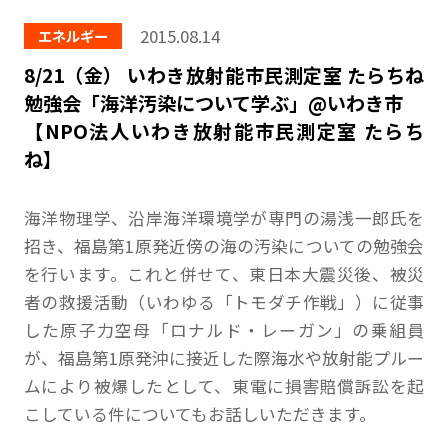
2015.08.14
エネルギー
8/21（金） いわき放射能市民測定室 たらちね
勉強会「海洋汚染について学ぶ」@いわき市
【NPO法人いわき放射能市民測定室 たらち
ね】
海洋物理学、沿岸海洋環境学が専門の湯浅一郎氏を
招き、福島第1原発近傍の海の汚染についての勉強会
を行います。これと併せて、東日本大震災後、被災
者の救援活動（いわゆる「トモダチ作戦」）に従事
した原子力空母「ロナルド・レーガン」の乗組員
が、福島第1原発沖に接近した際海水や放射能プルー
ムにより被爆したとして、東電に損害賠償訴訟を起
こしている件についてもお話しいただきます。