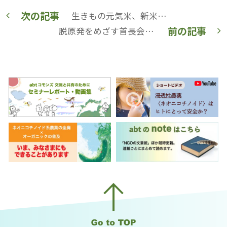
次の記事
生きもの元気米、新米の期間限定直前予約中！能登の天然塩プレゼント！！【NPO法人河北潟湖沼研究所】
前の記事
脱原発をめざす首長会議が「原子力災害対策指針（改定）に対する緊急アピール」を発表【脱原発をめざす首長会議】