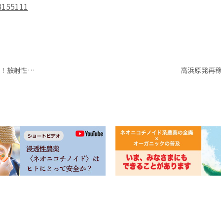
8155111
土壌プロジェクトの第一回報告会開催！​――​放射性セシウムを数値で色分けしたマップも公開【みんなのデータサイト運営委員会】