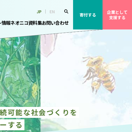
JP
EN
企業として
寄付する
支援する
ト情報
ネオニコ資料集
お問い合わせ
続可能な社会づくりを
ーする