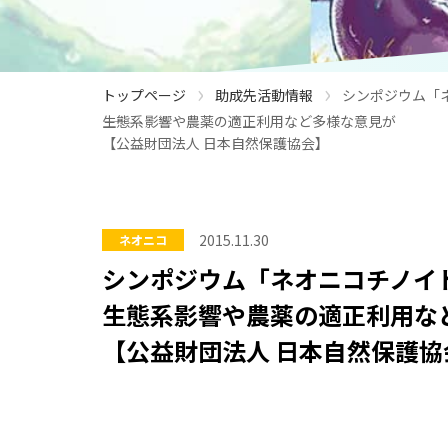
›
›
トップページ
助成先活動情報
シンポジウム「
​――​生態系影響や農薬の適正利用など多様な意見が
【公益財団法人 日本自然保護協会】
2015.11.30
ネオニコ
シンポジウム「ネオニコチノイ
​――​生態系影響や農薬の適正利用
【公益財団法人 日本自然保護協