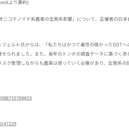
ookより要約)
ネオニコチノイド系農薬の生態系影響」について、主催者の日本自然保
レフェルト氏からは、「私たちはかつて毒性の強かったDDTへ
​発せられました。また、長年のトンボの調査データに基づく赤
リスク管理しながらも農薬は使っていく必要があり、生態系の
9588755769655
。
8147229