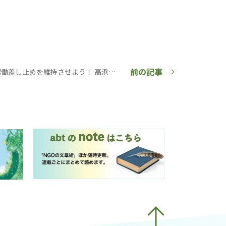
前の記事
高浜原発再稼働差し止めを維持させよう！ ――高浜原発運転差し止め異議審終結【グリーンアクション】