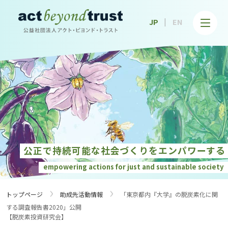
公益社団法人アクト・ビヨンド・トラスト
JP
EN
公正で持続可能な社会づくりを
エンパワーする
empowering actions for just and
sustainable society
›
›
トップページ
助成先活動情報
「東京都内『大学』の脱炭素化に関
する調査報告書2020」公開
【脱炭素投資研究会】