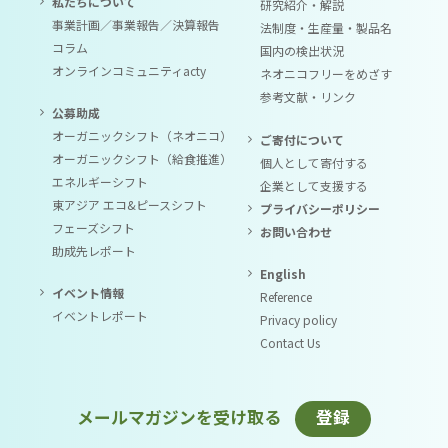
私たちについて
研究紹介・解説
事業計画／事業報告／決算報告
法制度・生産量・製品名
コラム
国内の検出状況
オンラインコミュニティacty
ネオニコフリーをめざす
参考文献・リンク
公募助成
オーガニックシフト（ネオニコ）
ご寄付について
オーガニックシフト（給食推進）
個人として寄付する
エネルギーシフト
企業として支援する
東アジア エコ&ピースシフト
プライバシーポリシー
フェーズシフト
お問い合わせ
助成先レポート
English
イベント情報
Reference
イベントレポート
Privacy policy
Contact Us
メールマガジンを受け取る
登録