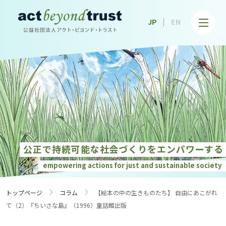
公益社団法人アクト・ビヨンド・トラスト
JP
EN
公正で持続可能な社会づくりを
エンパワーする
empowering actions for just and
sustainable society
›
›
トップページ
コラム
【絵本の中の生きものたち】 自由にあこがれ
て（2）『ちいさな島』（1996）童話館出版