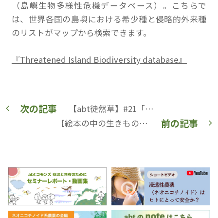
（島嶼生物多様性危機データベース）。こちらで
は、世界各国の島嶼における希少種と侵略的外来種
のリストがマップから検索できます。
『Threatened Island Biodiversity database』
次の記事
【abt徒然草】#21「見えない人々を見る」
前の記事
【絵本の中の生きものたち】自由にあこがれて（1）『九月姫とウグイス』（1954）岩波書店