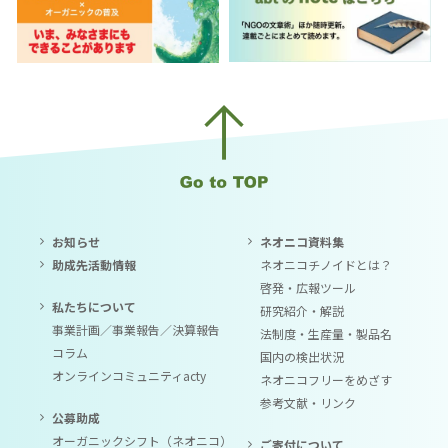
お知らせ
ネオニコ資料集
助成先活動情報
ネオニコチノイドとは？
啓発・広報ツール
私たちについて
研究紹介・解説
事業計画／事業報告／決算報告
法制度・生産量・製品名
コラム
国内の検出状況
オンラインコミュニティacty
ネオニコフリーをめざす
参考文献・リンク
公募助成
オーガニックシフト（ネオニコ）
ご寄付について