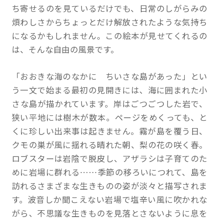
ち寄せるのを見ているだけでも、日常のしがらみの
煩わしさからちょっとだけ解放されたような気持ち
になるかもしれません。この絵本が見せてくれるの
は、そんな自由の風景です。
「おおきな海のなかに ちいさな島があった」とい
う一文で始まる最初の見開きには、海に囲まれた小
さな島が描かれています。岸はごつごつした岩で、
狭い平地には樹木が数本。ページをめくっても、と
くに珍しい出来事は起きません。霧が島を覆う日、
クモの巣が風に揺れる晴れた朝、梨の花の咲く春。
ロブスターは岩陰で脱皮し、アザラシは子育てのた
めに岩場に群れる……季節の移ろいにつれて、島を
訪れるさまざまな生きものの姿が淡々と描写されま
す。波音しか聞こえない岩場で塩辛い風に吹かれな
がら、不思議な生きものを見落とさないように息を