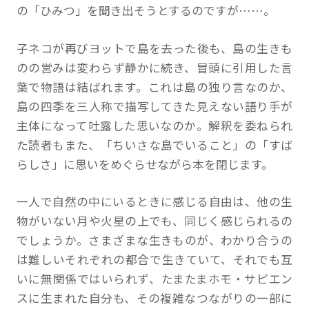
の「ひみつ」を聞き出そうとするのですが……。
子ネコが再びヨットで島を去った後も、島の生きも
のの営みは変わらず静かに続き、冒頭に引用した言
葉で物語は結ばれます。これは島の独り言なのか、
島の四季を三人称で描写してきた見えない語り手が
主体になって吐露した思いなのか。解釈を委ねられ
た読者もまた、「ちいさな島でいること」の「すば
らしさ」に思いをめぐらせながら本を閉じます。
一人で自然の中にいるときに感じる自由は、他の生
物がいない月や火星の上でも、同じく感じられるの
でしょうか。さまざまな生きものが、わかり合うの
は難しいそれぞれの都合で生きていて、それでも互
いに無関係ではいられず、たまたまホモ・サピエン
スに生まれた自分も、その複雑なつながりの一部に