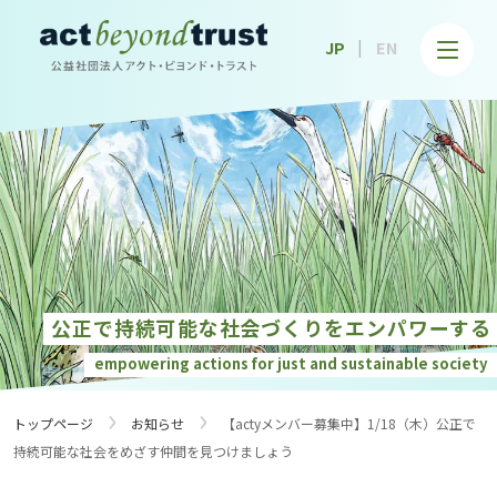
公益社団法人アクト・ビヨンド・トラスト
JP
EN
公正で持続可能な社会づくりを
エンパワーする
empowering actions for just and
sustainable society
›
›
トップページ
お知らせ
【actyメンバー募集中】1/18（木）公正で
持続可能な社会をめざす仲間を見つけましょう