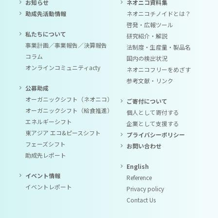
お知らせ
ネオニコ資料集
助成先活動情報
ネオニコチノイドとは？
啓発・広報ツール
私たちについて
研究紹介・解説
事業計画／事業報告／決算報告
法制度・生産量・製品名
コラム
国内の検出状況
オンラインコミュニティacty
ネオニコフリーをめざす
参考文献・リンク
公募助成
オーガニックシフト（ネオニコ）
ご寄付について
オーガニックシフト（給食推進）
個人として寄付する
エネルギーシフト
企業として支援する
東アジア エコ&ピースシフト
プライバシーポリシー
フェーズシフト
お問い合わせ
助成先レポート
English
イベント情報
Reference
イベントレポート
Privacy policy
Contact Us