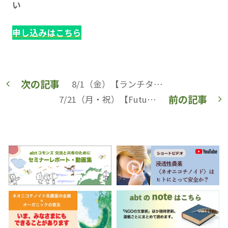
い
申し込みはこちら
次の記事
8/1（金）【ランチタイムイベント】 子育て世代と枯れない世代によるトークセッション 「子どもや孫たちに、どんな未来を手渡したいか――」
前の記事
7/21（月・祝）【Future Dialogue】第11回 ～東アジアにおける脱原発と気候正義の最前線～