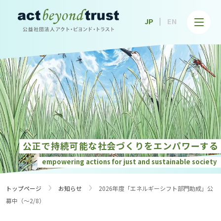
公益社団法人アクト・ビヨンド・トラスト
JP
EN
公正で持続可能な社会づくりを
エンパワーする
empowering actions for just and
sustainable society
›
›
トップページ
お知らせ
2026年度「エネルギーシフト部門助成」公
募中（〜2/8）