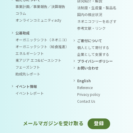
研究紹介・解説
事業計画／事業報告／決算報告
法制度・生産量・製品名
コラム
国内の検出状況
オンラインコミュニティacty
ネオニコフリーをめざす
参考文献・リンク
公募助成
オーガニックシフト（ネオニコ）
ご寄付について
オーガニックシフト（給食推進）
個人として寄付する
エネルギーシフト
企業として支援する
東アジア エコ&ピースシフト
プライバシーポリシー
フェーズシフト
お問い合わせ
助成先レポート
English
イベント情報
Reference
イベントレポート
Privacy policy
Contact Us
メールマガジンを受け取る
登録