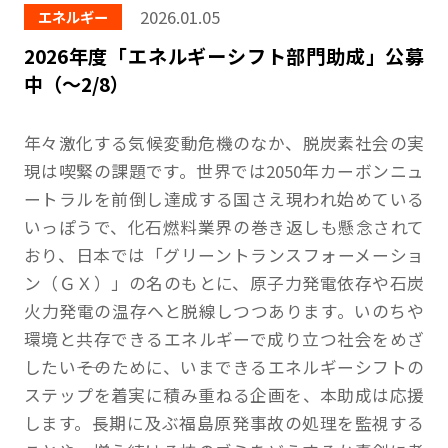
2026.01.05
エネルギー
2026年度「エネルギーシフト部門助成」公募
中（〜2/8）
年々激化する気候変動危機のなか、脱炭素社会の実
現は喫緊の課題です。世界では2050年カーボンニュ
ートラルを前倒し達成する国さえ現われ始めている
いっぽうで、化石燃料業界の巻き返しも懸念されて
おり、日本では「グリーントランスフォーメーショ
ン（ＧＸ）」の名のもとに、原子力発電依存や石炭
火力発電の温存へと脱線しつつあります。いのちや
環境と共存できるエネルギーで成り立つ社会をめざ
したい――そのために、いまできるエネルギーシフトの
ステップを着実に積み重ねる企画を、本助成は応援
します。長期に及ぶ福島原発事故の処理を監視する