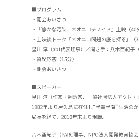
■プログラム
・開会あいさつ
・『静かな汚染、ネオニコチノイド』上映（40
・上映後トーク「ネオニコ問題の底を探る」（3
星川 淳（abt代表理事）／聞き手：八木亜紀子（P
・質疑応答（15分）
・閉会あいさつ
■スピーカー
星川 淳（作家・翻訳家、一般社団法人アクト・
1982年より屋久島に在住し“半農半著”生活
局長を経て、2010年末より現職。
八木亜紀子（PARC理事、NPO法人開発教育協会