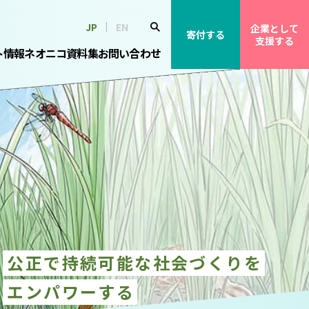
JP
EN
企業として
寄付する
支援する
ト情報
ネオニコ資料集
お問い合わせ
公正で持続可能な社会づくりを
エンパワーする