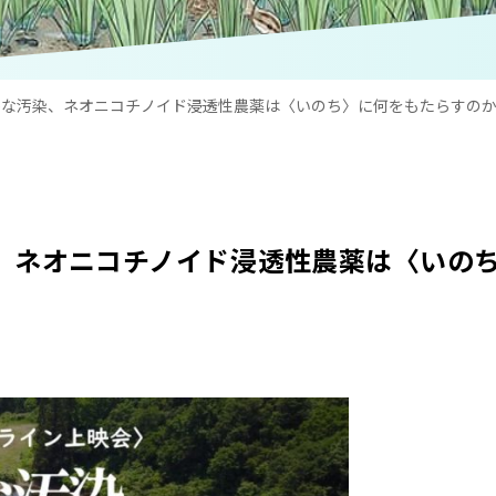
『静かな汚染、ネオニコチノイド――浸透性農薬は〈いのち〉に何をもたらす
汚染、ネオニコチノイド――浸透性農薬は〈い