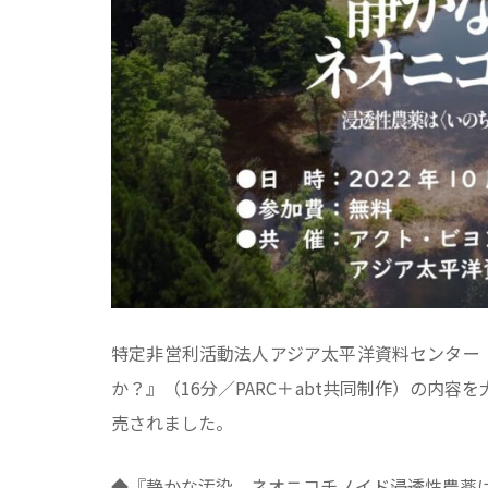
特定非営利活動法人アジア太平洋資料センター（
か？』（16分／PARC＋abt共同制作）の内
売されました。
◆『静かな汚染、ネオニコチノイド――浸透性農