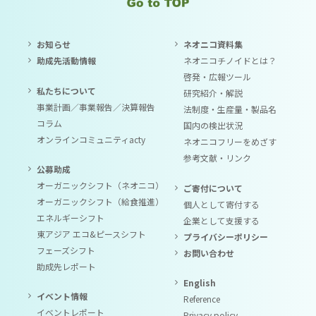
お知らせ
ネオニコ資料集
助成先活動情報
ネオニコチノイドとは？
啓発・広報ツール
私たちについて
研究紹介・解説
事業計画／事業報告／決算報告
法制度・生産量・製品名
コラム
国内の検出状況
オンラインコミュニティacty
ネオニコフリーをめざす
参考文献・リンク
公募助成
オーガニックシフト（ネオニコ）
ご寄付について
オーガニックシフト（給食推進）
個人として寄付する
エネルギーシフト
企業として支援する
東アジア エコ&ピースシフト
プライバシーポリシー
フェーズシフト
お問い合わせ
助成先レポート
English
イベント情報
Reference
イベントレポート
Privacy policy