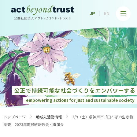
公益社団法人アクト・ビヨンド・トラスト
JP
EN
公正で持続可能な社会づくりを
エンパワーする
empowering actions for just and
sustainable society
›
›
トップページ
助成先活動情報
3/9（土）＠神戸市「田んぼの生き物
調査」2023年度最終報告会・講演会