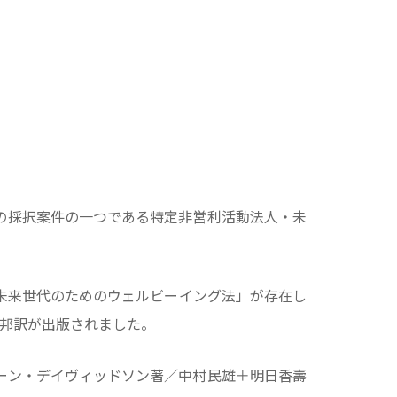
の採択案件の一つである特定非営利活動法人・未
未来世代のためのウェルビーイング法」が存在し
書の邦訳が出版されました。
ーン・デイヴィッドソン著／中村民雄＋明日香壽