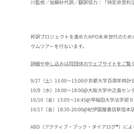
川監修／加藤紗代訳／翻訳協力：「特定非営利活
邦訳プロジェクトを進めたNPO未来世代のための
ウムツアーを行ないます。
詳細や申し込みは同団体のウェブサイトをご覧く
9/27（土）13:00〜15:00＠京都大学百周年
10/8（水）16:00〜18:00@大阪大学中之島セ
10/10（金）15:05〜16:45@早稲田大学法学
10/17（金）18:30-20:00@紀伊国屋書店
ABD（アクティブ・ブック・ダイアログ®️）に