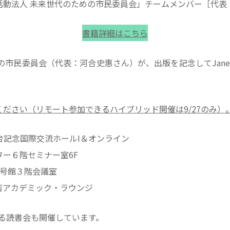
動法人 未来世代のための市民委員会」チームメンバー［代表：河
書籍詳細はこちら
市民委員会（代表：河合史惠さん）が、出版を記念してJane D
ださい（リモート参加できるハイブリッド開催は9/27のみ）
時計台記念国際交流ホールI＆オンライン
ンター６階セミナー室6F
部８号館３階会議室
新宿本店アカデミック・ラウンジ
よる読書会も開催しています。