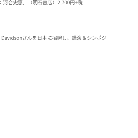
合史惠］（明石書店）2,700円+税
avidsonさんを日本に招聘し、講演＆シンポジ
。