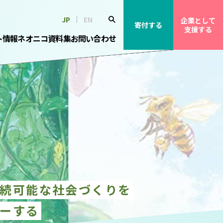
JP
EN
企業として
寄付する
支援する
ト情報
ネオニコ資料集
お問い合わせ
続可能な社会づくりを
ーする