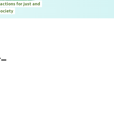
ctions for just and
society
アー