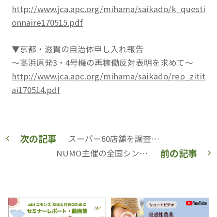
http://www.jca.apc.org/mihama/saikado/k_questi
onnaire170515.pdf
▼京都・滋賀の自治体申し入れ報告
～高浜原発3・4号機の再稼働反対表明を求めて～
http://www.jca.apc.org/mihama/saikado/rep_zitit
ai170514.pdf
次の記事
スーパー60店舗を調査。身近なスーパーでどれくらいオーガニックが買える？ ツイッターやフェイスブックでオーガニック調査もお願いします！【国際環境NGOグリーンピース・ジャパン】
前の記事
NUMO主催の全国シンポジウム「いま改めて考えよう地層処分～科学的特性マップの提示に向けて～」参加レポート【国際青年環境NGO A SEED JAPAN】