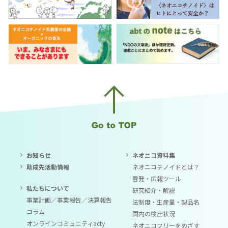
お知らせ
ネオニコ資料集
助成先活動情報
ネオニコチノイドとは？
啓発・広報ツール
私たちについて
研究紹介・解説
事業計画／事業報告／決算報告
法制度・生産量・製品名
コラム
国内の検出状況
オンラインコミュニティacty
ネオニコフリーをめざす