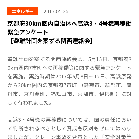
2017.05.26
エネルギー
京都府30km圏内自治体へ高浜3・4号機再稼働
緊急アンケート
【避難計画を案ずる関西連絡会】
避難計画を案ずる関西連絡会は、5月15日、京都府3
0km圏内7市町への再稼働等に関する緊急アンケート
を実施。実施時期は2017年5月8日～12日、高浜原発
から30km圏内の京都府7市町 （舞鶴市、綾部市、南
丹市、京丹波町、福知山市、宮津市、伊根町）に対
して行われました。
高浜3・4号機の再稼働については、国の責任におい
て判断されるべきとして賛成も反対もゼロではあり
ましたが、クレーン事故を背景とした「安全対策等