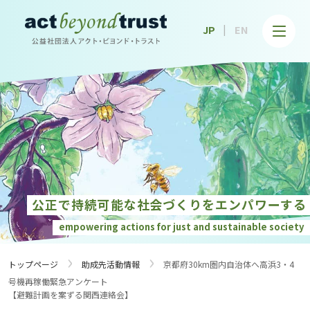
公益社団法人アクト・ビヨンド・トラスト
JP
EN
公正で持続可能な社会づくりを
エンパワーする
empowering actions for just and
sustainable society
›
›
トップページ
助成先活動情報
京都府30km圏内自治体へ高浜3・4
号機再稼働緊急アンケート
【避難計画を案ずる関西連絡会】