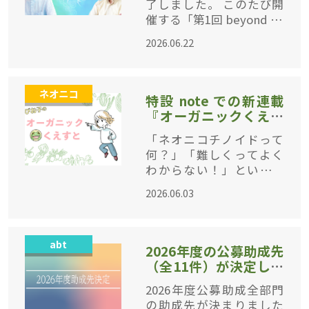
了しました。 このたび開
市民社会と企業は、い
催する「第1回 beyond ec
のちある未来に向けて
ology FORUM」では、こ
何ができるか？～
2026.06.22
の新しいコンセプトの発
表を起点として、市民社
会、企業、若い世代など
ネオニコ
、多様な立場の
特設 note での新連載
『オーガニックくえす
と』更新中！
「ネオニコチノイドって
何？」「難しくってよく
わからない！」というみ
なさま、「びお子さん」
2026.06.03
と一緒に、探求の旅に出
てみませんか？ 新しく始
まった『オーガニックく
abt
えすと』では、びお子さ
2026年度の公募助成先
んが専
（全11件）が決定しま
した！
2026年度公募助成全部門
の助成先が決まりました