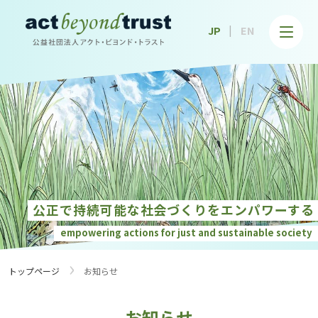
公益社団法人アクト・ビヨンド・トラスト
JP
EN
公正で持続可能な社会づくりを
エンパワーする
empowering actions for just and
sustainable society
›
トップページ
お知らせ
お知らせ