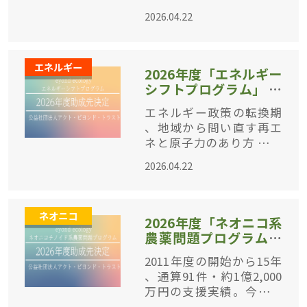
じめの一歩」「ジャンプ
2026.04.22
アップ」2コース計4件・
総額1,200,000円を助成。
公益社団法人アクト・ビ
エネルギー
ヨンド・トラスト
2026年度「エネルギー
シフトプログラム」 の
採択企画を決定
エネルギー政策の転換期
、地域から問い直す再エ
ネと原子力のあり方 政府
が第7次エネルギー基本計
2026.04.22
画で原発活用に大きく舵
を切り、エネルギー政策
をめぐる議論が大きく動
ネオニコ
く今。公益社団法人アク
2026年度「ネオニコ系
ト・ビヨンド
農薬問題プログラム」
の採択企画を決定
2011年度の開始から15年
、通算91件・約1億2,000
万円の支援実績。今年度
は霞ヶ浦・秋田・八重山