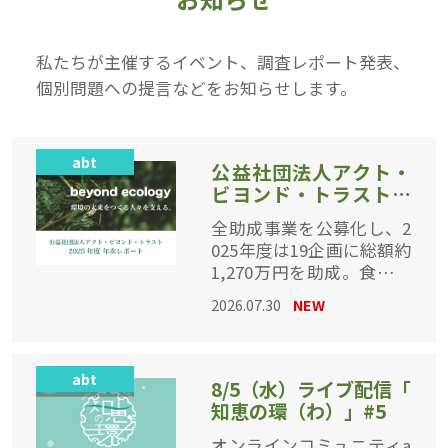
私たちが主催するイベント、調査レポート発表、
個別問題への提言などをお知らせします。
abt
公益社団法人アクト・
ビヨンド・トラスト、
認定後初の年次レポー
全助成事業を公募化し、2
トを公開
025年度は19企画に総額約
1,270万円を助成。食・農
・エネルギー・東アジア
2026.07.30
NEW
・未来世代をめぐる市民
活動の成果と、広報啓発
・調査研究の取り組みを
abt
一冊に
8/5（水）ライブ配信「
知恵の環（わ）」#5
オンラインコミュニティa