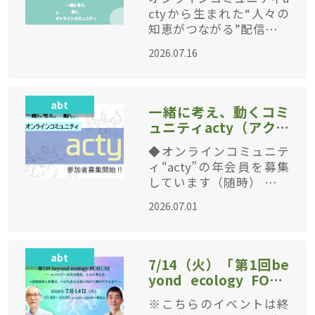
ctyから生まれた“人々の
知恵がつながる”配信イベ
ント「知恵の環（わ）」
2026.07.16
の第5回を開催します。ac
tyメンバーが注目・尊敬
し、みんなに知ってほし
abt
いと感じる“推し”をゲス
一緒に考え、動くコミ
トに招
ュニティacty（アクテ
ィ）年会員募集中！！
◆オンラインコミュニテ
ィ“acty”の年会員を募集
しています（随時） 公正
で持続可能な社会をつく
2026.07.01
りたい――。そのために私た
ち市民は、どんなことが
できるでしょうか？ そん
abt
な問題意識
7/14（火）「第1回be
yond ecology FORU
M ――エコロジーのその先
※こちらのイベントは終
を、ともに考える」～