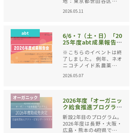
地：東京都世田谷区／代
表
表理事：星川 淳、以下「a
2026.05.11
bt」）は、2026年度の活
動コンセプトとして「bey
ond ecology（ビヨンド・
abt
エコロジー）環境の
6/6・7（土・日）「20
25年度abt成果報告会
（4プログラム）」オ
※こちらのイベントは終
ンライン開催！
了しました。 例年、ネオ
ニコチノイド系農薬問題
の公募企画のみを対象に
2026.05.07
行なっていた前年度の成
果報告会ですが、今年度
からは全部門について、
オーガニック
それぞれの助成成果を発
2026年度「オーガニッ
表して
ク給食推進プログラム
」の採択企画を決定
新設2年目のプログラム。
2026年度は長野・大阪・
広島・熊本の4府県で「は