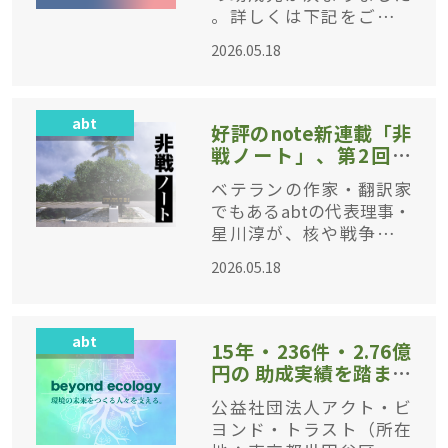
。詳しくは下記をご参照
ください。 オーガニック
2026.05.18
シフト部門／ネオニコチ
ノイド系農薬問題（4件）
オーガニックシ
abt
好評のnote新連載「非
戦ノート」、第2回公
開！
ベテランの作家・翻訳家
でもあるabtの代表理事・
星川淳が、核や戦争をめ
ぐるイチオシ書籍の紹介
2026.05.18
を念頭に始めた「非戦ノ
ート」。“気刊”（気が向
いたとき更新）の予告ど
abt
おり、昨年11月の第1回に
15年・236件・2.76億
続き、かなり
円の 助成実績を踏まえ
、新コンセプト「beyo
公益社団法人アクト・ビ
nd ecology（ビヨンド
ヨンド・トラスト（所在
・エコロジー）」を発