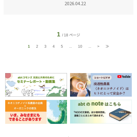
2026.04.22
・家庭内環境を対象とし
た4件の調査研究・市民活
動を採択。 公益社団法人
アクト・ビヨンド・ト
1
/ 18
1
2
3
4
5
...
10
...
>
≫