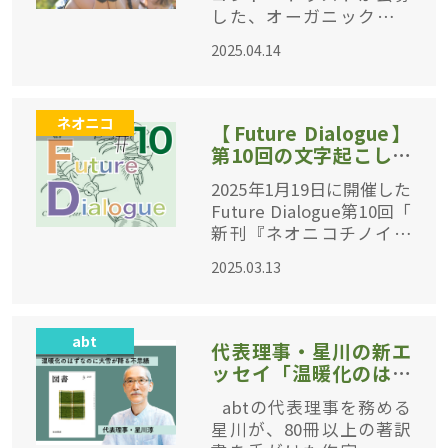
した、オーガニックシフ
ト部門の2025年度「オー
2025.04.14
ガニック給食推進プログ
ラム」について計7件の企
画を採択し、総額1,486,0
ネオニコ
00円の助成を
【Future Dialogue】
第10回の文字起こし記
事を公開しました
2025年1月19日に開催した
Future Dialogue第10回「
新刊『ネオニコチノイド
静かな化学物質汚染』の
2025.03.13
著者に聞くネオニコの問
題点と脱ネオニコ戦略」
のアーカイブに文字起こ
abt
し稿を加
代表理事・星川の新エ
ッセイ「温暖化のはず
なのに大雪が降る不思
abtの代表理事を務める
議」公開
星川が、80冊以上の著訳