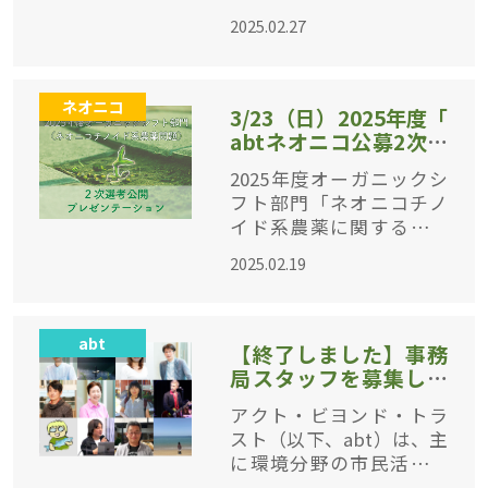
て、一般公開でプレゼン
2025.02.27
テーションしていただく
場をオンラインで開催し
ます！ ▶︎申し込みはこち
ネオニコ
ら ▶︎詳細はこちら
3/23（日）2025年度「
abtネオニコ公募2次選
考会」公開プレゼンテ
2025年度オーガニックシ
ーションオンライン開
フト部門「ネオニコチノ
催
イド系農薬に関する企画
」公募の一次選考通過案
2025.02.19
件について、一般公開で
プレゼンテーションして
いただく場を今年もオン
abt
ラインで開催します！ ▶︎
【終了しました】事務
申し込みは
局スタッフを募集しま
す（アシスタント・プ
アクト・ビヨンド・トラ
ログラムオフィサー）
スト（以下、abt）は、主
※2/28締切
に環境分野の市民活動を
後押しする民間の独立し