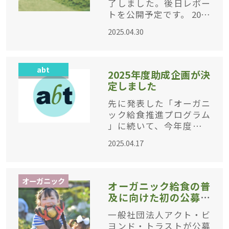
了しました。後日レポー
開催
トを公開予定です。 2024
年度「ネオニコチノイド
2025.04.30
系農薬に関する企画」公
募助成先の活動期間が3月
に終わり、この1年間の成
abt
果を報告していただきま
2025年度助成企画が決
す。最
定しました
先に発表した「オーガニ
ック給食推進プログラム
」に続いて、今年度より
公募で再出発した他の3種
2025.04.17
類の助成について、助成
先が決定しました。各企
画に関するニュースは、
オーガニック
これからabtサイトの「助
オーガニック給食の普
成先活動情報」で随
及に向けた初の公募助
成 （2025年度）助成先
一般社団法人アクト・ビ
7企画を決定！
ヨンド・トラストが公募