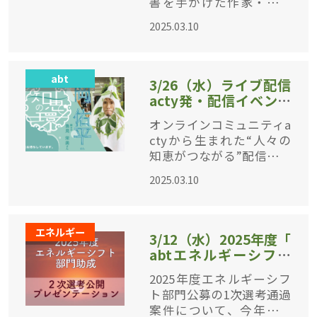
書を手がけた作家・翻訳
家でもあることはご存知
2025.03.10
の方が多いかもしれませ
ん。このほど、岩波書店
のPR誌『図書』（2025年
abt
3月号）に寄稿したエッセ
3/26（水）ライブ配信
acty発・配信イベント
第2回「知恵の環（わ
オンラインコミュニティa
）」ゲスト：岡佑平さ
ctyから生まれた“人々の
ん（芦生山の家館長）
知恵がつながる”配信イベ
ント「知恵の環（わ）」
2025.03.10
を開催します。actyメン
バーが注目・尊敬し、み
んなに知ってほしいと感
エネルギー
じる“推し”をゲ
3/12（水）2025年度「
abtエネルギーシフト
部門公募助成2次選考
2025年度エネルギーシフ
会」公開プレゼンテー
ト部門公募の1次選考通過
ション
案件について、今年初め