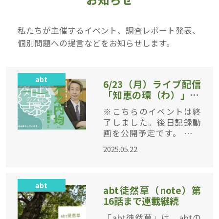
私たちが主催するイベント、調査レポート発表、
個別問題への提言などをお知らせします。
abt
6/23（月）ライブ配信
「知恵の環（わ）」#3
（ゲスト：東海大学副
※こちらのイベントは終
学長・木之内均さん）
了しました。後日記録動
画を公開予定です。 オン
ラインコミュニティacty
2025.05.22
から生まれた“人々の知恵
がつながる” 配信イベント
「知恵の環（わ）」の第3
abt
回を開催します。acty
abt徒然草（note）第
16話まで連載継続
「abt徒然草」は、abtの