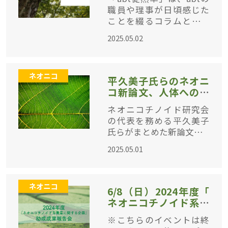
職員や理事が日頃感じた
ことを綴るコラムとして
、2017年にFacebookで連
2025.05.02
載を始めました。各人の
関心もさまざまなので、
話題はあちこちさまよい
ネオニコ
ます。 現在
平久美子氏らのネオニ
コ新論文、人体への蓄
積メカニズムを探る研
ネオニコチノイド研究会
究報告
の代表を務める平久美子
氏らがまとめた新論文「H
uman plasma protein bi
2025.05.01
ndings of neonicotinoid i
nsecticides and me
ネオニコ
6/8（日）2024年度「
ネオニコチノイド系農
薬に関する企画」助成
※こちらのイベントは終
成果報告会オンライン