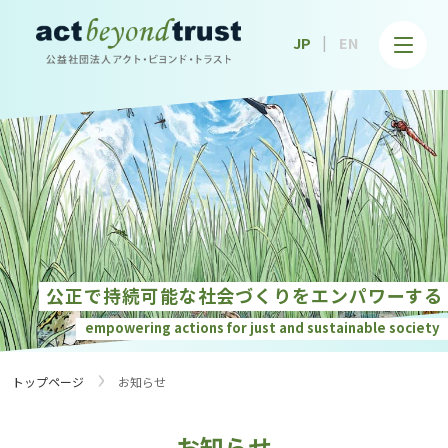
公益社団法人アクト・ビヨンド・トラスト
JP
EN
公正で持続可能な社会づくりを
エンパワーする
empowering actions for just and
sustainable society
›
トップページ
お知らせ
お知らせ