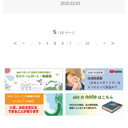
2025.02.03
た助成基金です。「公正
で持続可能な社会づくり
をエンパワーする」とい
うミッションのもと、重
要だけれども
5
/ 18
≪
<
...
3
4
5
6
7
...
10
...
>
≫