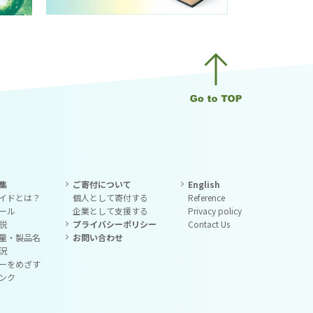
集
ご寄付について
English
イドとは？
個人として寄付する
Reference
ール
企業として支援する
Privacy policy
説
プライバシーポリシー
Contact Us
量・製品名
お問い合わせ
況
ーをめざす
ンク