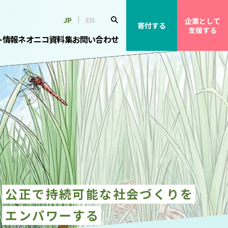
JP
EN
企業として
寄付する
支援する
ト情報
ネオニコ資料集
お問い合わせ
公正で持続可能な社会づくりを
エンパワーする