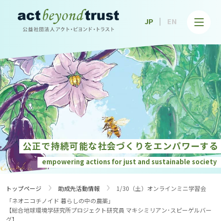
公益社団法人アクト・ビヨンド・トラスト
JP
EN
公正で持続可能な社会づくりを
エンパワーする
empowering actions for just and
sustainable society
›
›
トップページ
助成先活動情報
1/30（土）オンラインミニ学習会
「ネオニコチノイド 暮らしの中の農薬」
【総合地球環境学研究所プロジェクト研究員 マキシミリアン･スピーゲルバー
グ】