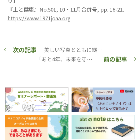
り」
『土と健康』No.501, 10・11月合併号, pp. 16-21.
https://www.1971joaa.org
次の記事
美しい写真とともに綴る、ヤマトシジミ放射能影響研究の1年間琉球大学・大瀧研究室研究員が記録【琉球大学理学部海洋自然科学科生物系大瀧研究室】
前の記事
「あと4年、未来を守れるのは今」キャンペーン 未来を決める気候・エネルギー政策の策定に私たちの声を届けよう！（署名一次〆切: 2021年1月31日）【eシフト（脱原発・新しいエネルギー政策を実現する会）】