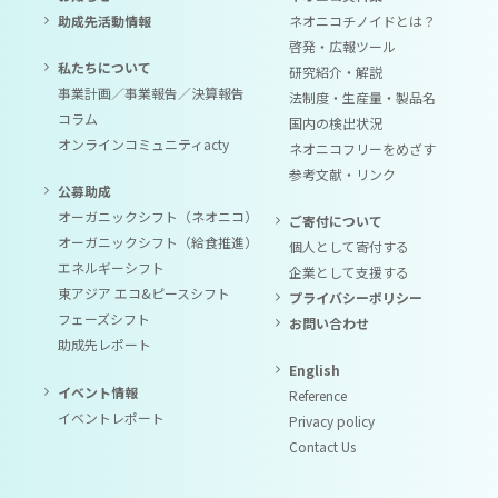
助成先活動情報
ネオニコチノイドとは？
啓発・広報ツール
私たちについて
研究紹介・解説
事業計画／事業報告／決算報告
法制度・生産量・製品名
コラム
国内の検出状況
オンラインコミュニティacty
ネオニコフリーをめざす
参考文献・リンク
公募助成
オーガニックシフト（ネオニコ）
ご寄付について
オーガニックシフト（給食推進）
個人として寄付する
エネルギーシフト
企業として支援する
東アジア エコ&ピースシフト
プライバシーポリシー
フェーズシフト
お問い合わせ
助成先レポート
English
イベント情報
Reference
イベントレポート
Privacy policy
Contact Us