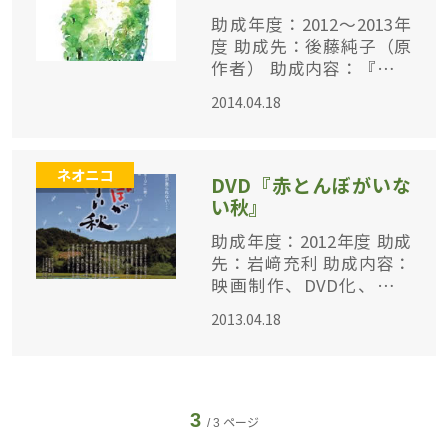
本Kindle電子書籍（日
助成年度：2012～2013年
・英）
度 助成先：後藤純子（原
作者） 助成内容：『だれ
もしらないみつばちのも
2014.04.18
のがたり』の絵本化 ミツ
バチ大量死の問題を静か
な筆致で問いかける絵本
ネオニコ
子ども
DVD『赤とんぼがいな
い秋』
助成年度：2012年度 助成
先：岩﨑充利 助成内容：
映画制作、DVD化、チラ
シ制作 科学者の目で現実
2013.04.18
を捉えたドキュメンタリ
ー 「日本中で見ることが
できた赤トンボがいつの
まにかい
3
/ 3