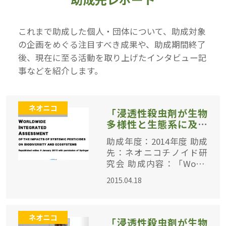
これまで助成した個人・団体について、助成対象
の企画をめぐる注目すべき成果や、助成期間終了
後、現在に至る活動を取り上げたインタビュー記
事などを紹介します。
ネオニコ
「浸透性殺虫剤が生物
多様性と生態系に及ぼ
す悪影響に関する世界
助成年度：2014年度 助成
的な統合評価書」（日
先：ネオニコチノイド研
本語版）
究会 助成内容：「World
wide Integrated Assess
2015.04.18
ment of the Impact of Sy
stemic Pestic
ネオニコ
「浸透性殺虫剤が生物