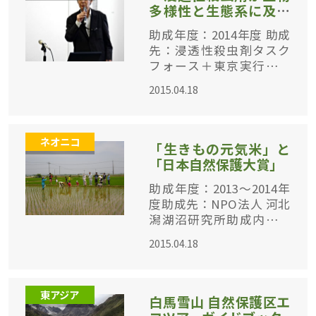
多様性と生態系に及ぼ
す悪影響に関する世界
助成年度：2014年度 助成
的な統合評価書」（成
先：浸透性殺虫剤タスク
果発表会動画記録）
フォース＋東京実行委員
会 助成内容：「浸透性殺
2015.04.18
虫剤タスクフォース（TF
SP）によるメディアと政
策決定者のための『浸透
ネオニコ
性殺虫剤の生物多様性と
「生きもの元気米」と
生態系へ
「日本自然保護大賞」
助成年度：2013～2014年
度助成先：NPO法人 河北
潟湖沼研究所助成内容：
「生きもの元気米」に関
2015.04.18
わる活動 水田の生き物調
査などユニークで着実な
活動が評価されました
東アジア
白馬雪山 自然保護区エ