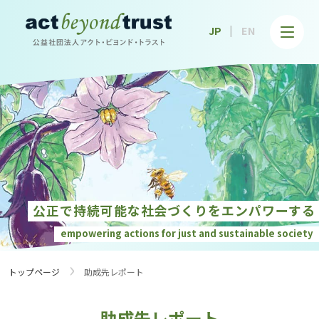
公益社団法人アクト・ビヨンド・トラスト
JP
EN
公正で持続可能な社会づくりを
エンパワーする
empowering actions for just and
sustainable society
›
トップページ
助成先レポート
助成先レポート