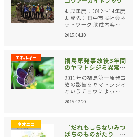
コツアーガイドブック
助成年度：2012～14年度
助成先：日中市民社会ネ
ットワーク 助成内容：雲
南省白馬雪山自然保護区
2015.04.18
のエコツーリズム・ガイ
ドライン作成 世界遺産地
域でエコツアーを始める
エネルギー
ために 中国雲南省
福島原発事故後3年間
のヤマトシジミ異常率
調査結果を発表【琉球
2011年の福島第一原発事
大学理学部海洋自然科
故の影響をヤマトシジミ
学科生物系大瀧研究室
というチョウによって調
】
査している琉球大学大瀧
2015.02.20
研究室の論文が、『BMC
Evolutionary Biology』誌
に掲載されました。論文
ネオニコ
は英語ですが、研
『だれもしらないみつ
ばちのものがたり』絵